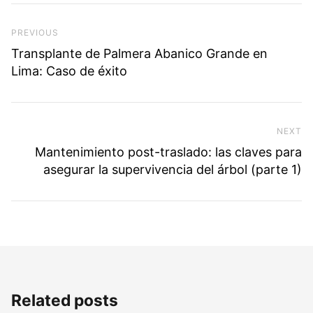
Navegación de entradas
Previous Post
PREVIOUS
Transplante de Palmera Abanico Grande en
Lima: Caso de éxito
NEXT
Ne
Mantenimiento post-traslado: las claves para
asegurar la supervivencia del árbol (parte 1)
Related posts