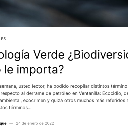
LES
ología Verde ¿Biodiversi
 le importa?
emana, usted lector, ha podido recopilar distintos términos
 respecto al derrame de petróleo en Ventanilla: Ecocidio, de
ambiental, ecocrimen y quizá otros muchos más referidos 
stos términos…
aque
24 de enero de 2022