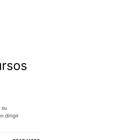
ursos
 su
 dirigir