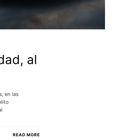
dad, al
, en las
lito
al
READ MORE