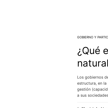
GOBIERNO Y PARTIC
¿Qué e
natura
Los gobiernos d
estructura, en la
gestión (capacid
a sus sociedade